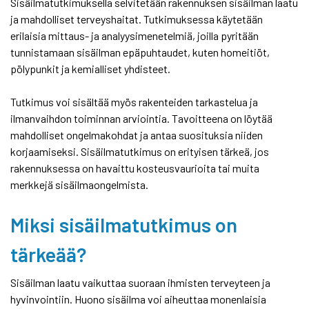
Sisäilmatutkimuksella selvitetään rakennuksen sisäilman laatu
ja mahdolliset terveyshaitat. Tutkimuksessa käytetään
erilaisia mittaus- ja analyysimenetelmiä, joilla pyritään
tunnistamaan sisäilman epäpuhtaudet, kuten homeitiöt,
pölypunkit ja kemialliset yhdisteet.
Tutkimus voi sisältää myös rakenteiden tarkastelua ja
ilmanvaihdon toiminnan arviointia. Tavoitteena on löytää
mahdolliset ongelmakohdat ja antaa suosituksia niiden
korjaamiseksi. Sisäilmatutkimus on erityisen tärkeä, jos
rakennuksessa on havaittu kosteusvaurioita tai muita
merkkejä sisäilmaongelmista.
Miksi sisäilmatutkimus on
tärkeää?
Sisäilman laatu vaikuttaa suoraan ihmisten terveyteen ja
hyvinvointiin. Huono sisäilma voi aiheuttaa monenlaisia