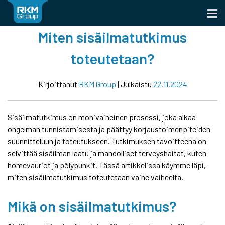
Skip
to
content
Miten sisäilmatutkimus
toteutetaan?
Kirjoittanut
RKM Group
|
Julkaistu
22.11.2024
Sisäilmatutkimus on monivaiheinen prosessi, joka alkaa
ongelman tunnistamisesta ja päättyy korjaustoimenpiteiden
suunnitteluun ja toteutukseen. Tutkimuksen tavoitteena on
selvittää sisäilman laatu ja mahdolliset terveyshaitat, kuten
homevauriot ja pölypunkit. Tässä artikkelissa käymme läpi,
miten sisäilmatutkimus toteutetaan vaihe vaiheelta.
Mikä on sisäilmatutkimus?