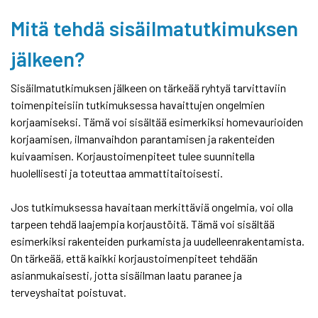
Mitä tehdä sisäilmatutkimuksen
jälkeen?
Sisäilmatutkimuksen jälkeen on tärkeää ryhtyä tarvittaviin
toimenpiteisiin tutkimuksessa havaittujen ongelmien
korjaamiseksi. Tämä voi sisältää esimerkiksi homevaurioiden
korjaamisen, ilmanvaihdon parantamisen ja rakenteiden
kuivaamisen. Korjaustoimenpiteet tulee suunnitella
huolellisesti ja toteuttaa ammattitaitoisesti.
Jos tutkimuksessa havaitaan merkittäviä ongelmia, voi olla
tarpeen tehdä laajempia korjaustöitä. Tämä voi sisältää
esimerkiksi rakenteiden purkamista ja uudelleenrakentamista.
On tärkeää, että kaikki korjaustoimenpiteet tehdään
asianmukaisesti, jotta sisäilman laatu paranee ja
terveyshaitat poistuvat.