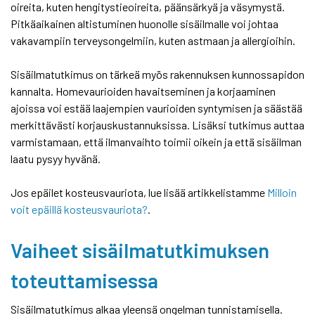
oireita, kuten hengitystieoireita, päänsärkyä ja väsymystä.
Pitkäaikainen altistuminen huonolle sisäilmalle voi johtaa
vakavampiin terveysongelmiin, kuten astmaan ja allergioihin.
Sisäilmatutkimus on tärkeä myös rakennuksen kunnossapidon
kannalta. Homevaurioiden havaitseminen ja korjaaminen
ajoissa voi estää laajempien vaurioiden syntymisen ja säästää
merkittävästi korjauskustannuksissa. Lisäksi tutkimus auttaa
varmistamaan, että ilmanvaihto toimii oikein ja että sisäilman
laatu pysyy hyvänä.
Jos epäilet kosteusvauriota, lue lisää artikkelistamme
Milloin
voit epäillä kosteusvauriota?
.
Vaiheet sisäilmatutkimuksen
toteuttamisessa
Sisäilmatutkimus alkaa yleensä ongelman tunnistamisella.