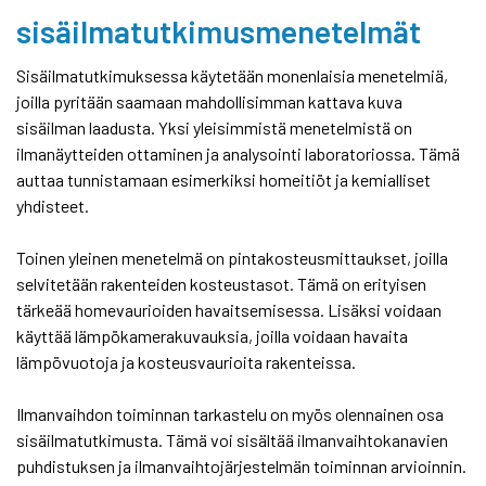
sisäilmatutkimusmenetelmät
Sisäilmatutkimuksessa käytetään monenlaisia menetelmiä,
joilla pyritään saamaan mahdollisimman kattava kuva
sisäilman laadusta. Yksi yleisimmistä menetelmistä on
ilmanäytteiden ottaminen ja analysointi laboratoriossa. Tämä
auttaa tunnistamaan esimerkiksi homeitiöt ja kemialliset
yhdisteet.
Toinen yleinen menetelmä on pintakosteusmittaukset, joilla
selvitetään rakenteiden kosteustasot. Tämä on erityisen
tärkeää homevaurioiden havaitsemisessa. Lisäksi voidaan
käyttää lämpökamerakuvauksia, joilla voidaan havaita
lämpövuotoja ja kosteusvaurioita rakenteissa.
Ilmanvaihdon toiminnan tarkastelu on myös olennainen osa
sisäilmatutkimusta. Tämä voi sisältää ilmanvaihtokanavien
puhdistuksen ja ilmanvaihtojärjestelmän toiminnan arvioinnin.