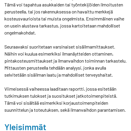
Tämä voi tapahtua asukkaiden tai työntekijöiden ilmoitusten
perusteella, tai jos rakennuksessa on havaittu merkkejä
kosteusvaurioista tai muista ongelmista. Ensimmäinen vaihe
on usein alustava tarkastus, jossa kartoitetaan mahdolliset
ongelmakohdat.
Seuraavaksi suoritetaan varsinaiset sisäilmamittaukset.
Näihin voi kuulua esimerkiksi ilmanäytteiden ottaminen,
pintakosteusmittaukset ja ilmanvaihdon toiminnan tarkastelu.
Mittausten perusteella tehdään analyysi, jonka avulla
selvitetään sisäilman laatu ja mahdolliset terveyshaitat.
Viimeisessä vaiheessa laaditaan raportti, jossa esitetään
tutkimuksen tulokset ja suositukset jatkotoimenpiteistä.
Tämä voi sisältää esimerkiksi korjaustoimenpiteiden
suunnittelun ja toteutuksen, sekä ilmanvaihdon parantamisen.
Yleisimmät