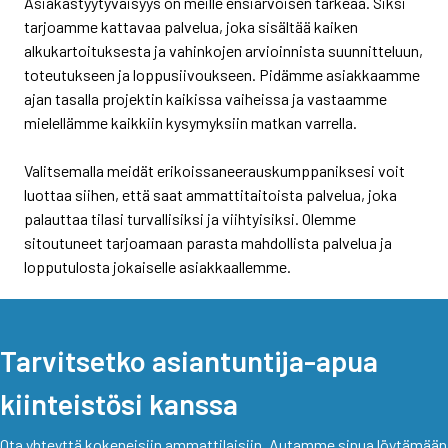
Asiakastyytyväisyys on meille ensiarvoisen tärkeää.
Siksi
tarjoamme kattavaa palvelua, joka sisältää kaiken
alkukartoituksesta ja vahinkojen arvioinnista suunnitteluun,
toteutukseen ja loppusiivoukseen.
Pidämme asiakkaamme
ajan tasalla projektin kaikissa vaiheissa ja vastaamme
mielellämme kaikkiin kysymyksiin matkan varrella.
Valitsemalla meidät erikoissaneerauskumppaniksesi voit
luottaa siihen, että saat ammattitaitoista palvelua, joka
palauttaa tilasi turvallisiksi ja viihtyisiksi.
Olemme
sitoutuneet tarjoamaan parasta mahdollista palvelua ja
lopputulosta jokaiselle asiakkaallemme.
Tarvitsetko asiantuntija-apua
kiinteistösi kanssa
Ota yhteyttä kokeneisiin ammattilaisiin. Autamme sinua löytämään