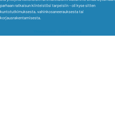
parhaan ratkaisun kiinteistösi tarpeisiin - oli kyse sitten
kuntotutkimuksesta, vahinkosaneerauksesta tai
korjausrakentamisesta.
Yhteystiedot
Pyydä tarjous