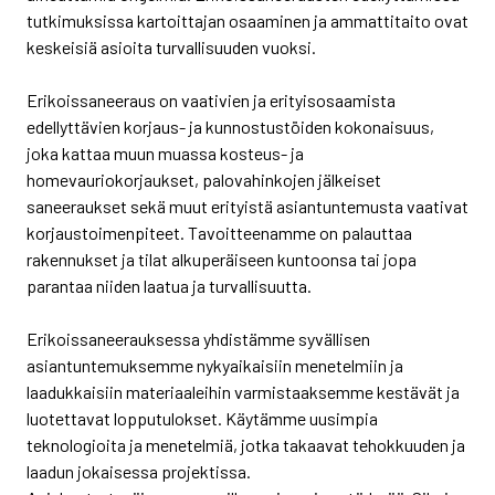
tutkimuksissa kartoittajan osaaminen ja ammattitaito ovat
keskeisiä asioita turvallisuuden vuoksi.
Erikoissaneeraus on vaativien ja erityisosaamista
edellyttävien korjaus- ja kunnostustöiden kokonaisuus,
joka kattaa muun muassa kosteus- ja
homevauriokorjaukset, palovahinkojen jälkeiset
saneeraukset sekä muut erityistä asiantuntemusta vaativat
korjaustoimenpiteet.
Tavoitteenamme on palauttaa
rakennukset ja tilat alkuperäiseen kuntoonsa tai jopa
parantaa niiden laatua ja turvallisuutta.
Erikoissaneerauksessa yhdistämme syvällisen
asiantuntemuksemme nykyaikaisiin menetelmiin ja
laadukkaisiin materiaaleihin varmistaaksemme kestävät ja
luotettavat lopputulokset.
Käytämme uusimpia
teknologioita ja menetelmiä, jotka takaavat tehokkuuden ja
laadun jokaisessa projektissa.