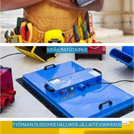
SISÄILMATUTKIMUS
TYÖMAAN OLOSUHDEHALLINTA JA LAITEVUOKRAUS