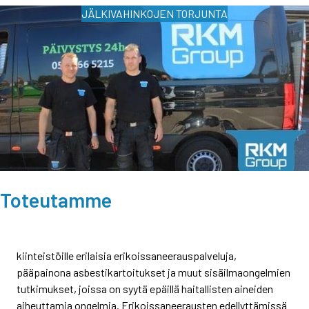
JÄLKIVAHINKOJEN TORJUNTA
Toteutamme
kiinteistöille erilaisia erikoissaneerauspalveluja,
pääpainona asbestikartoitukset ja muut sisäilmaongelmien
tutkimukset, joissa on syytä epäillä haitallisten aineiden
aiheuttamia ongelmia. Erikoissaneerausten edellyttämissä