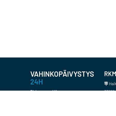
VAHINKOPÄIVYSTYS
RKM
24H
Haik
Pirkanmaa, Häme
33960 
050 403 6432
Pääkaupunkiseutu, Uusimaa
050 366 5215