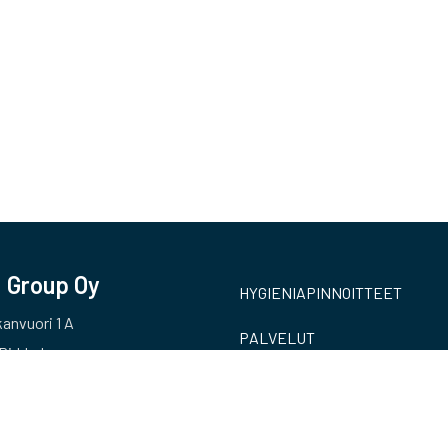
 Group Oy
HYGIENIAPINNOITTEET
anvuori 1 A
PALVELUT
Pirkkala
MÄRKÄTILAKARTOITUKSET
REFERENSSIT