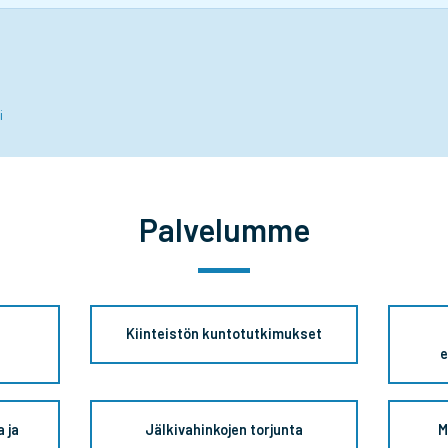
i
Palvelumme
Kiinteistön kuntotutkimukset
e
 ja
Jälkivahinkojen torjunta
M