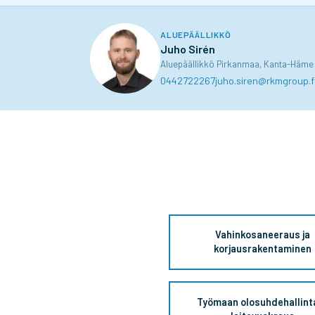
ALUEPÄÄLLIKKÖ
Juho Sirén
Aluepäällikkö Pirkanmaa, Kanta-Häme
0442722267
juho.siren@rkmgroup.f
Vahinkosaneeraus ja
korjausrakentaminen
Työmaan olosuhdehallinta