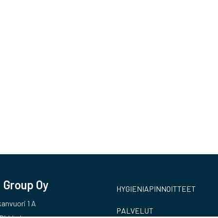
 Group Oy
HYGIENIAPINNOITTEET
anvuori 1 A
PALVELUT
Pirkkala