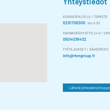
Yhteystiedot
ASIAKASPALVELU / TOIMISTO
0291706300
(klo 9–15)
VAHINKOPÄIVYSTYS 24 H / VR
0504036432
TYÖTILAUKSET / SÄHKÖPOSTI
info@rkmgroup.fi
Lähetä yhteydenottopyy