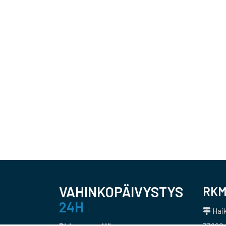
VAHINKOPÄIVYSTYS
RKM
24H
Haik
Pirkanmaa, Häme
33960 