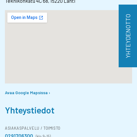
Teknikonkatu 4C 68, 15220 Lahti
YHTEYDENOTTO
Avaa Google Mapsissa ›
Yhteystiedot
ASIAKASPALVELU / TOIMISTO
0291706300
(klo 9–15)