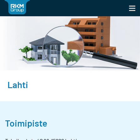
Skip
to
content
Lahti
Toimipiste