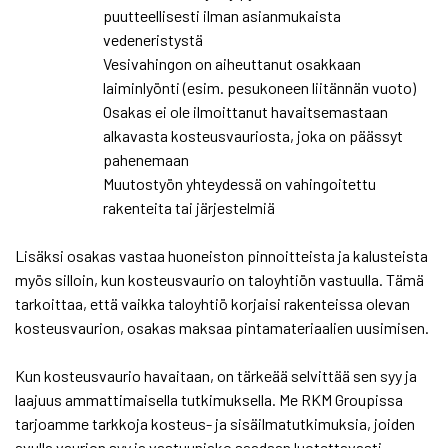
puutteellisesti ilman asianmukaista
vedeneristystä
Vesivahingon on aiheuttanut osakkaan
laiminlyönti (esim. pesukoneen liitännän vuoto)
Osakas ei ole ilmoittanut havaitsemastaan
alkavasta kosteusvauriosta, joka on päässyt
pahenemaan
Muutostyön yhteydessä on vahingoitettu
rakenteita tai järjestelmiä
Lisäksi osakas vastaa huoneiston pinnoitteista ja kalusteista
myös silloin, kun kosteusvaurio on taloyhtiön vastuulla. Tämä
tarkoittaa, että vaikka taloyhtiö korjaisi rakenteissa olevan
kosteusvaurion, osakas maksaa pintamateriaalien uusimisen.
Kun kosteusvaurio havaitaan, on tärkeää selvittää sen syy ja
laajuus ammattimaisella tutkimuksella. Me RKM Groupissa
tarjoamme tarkkoja kosteus- ja sisäilmatutkimuksia, joiden
avulla vaurion syy ja vastuunjako saadaan luotettavasti