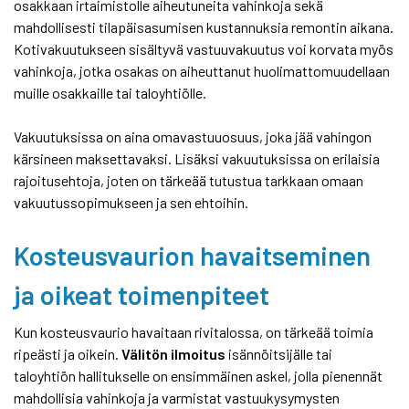
osakkaan irtaimistolle aiheutuneita vahinkoja sekä
mahdollisesti tilapäisasumisen kustannuksia remontin aikana.
Kotivakuutukseen sisältyvä vastuuvakuutus voi korvata myös
vahinkoja, jotka osakas on aiheuttanut huolimattomuudellaan
muille osakkaille tai taloyhtiölle.
Vakuutuksissa on aina omavastuuosuus, joka jää vahingon
kärsineen maksettavaksi. Lisäksi vakuutuksissa on erilaisia
rajoitusehtoja, joten on tärkeää tutustua tarkkaan omaan
vakuutussopimukseen ja sen ehtoihin.
Kosteusvaurion havaitseminen
ja oikeat toimenpiteet
Kun kosteusvaurio havaitaan rivitalossa, on tärkeää toimia
ripeästi ja oikein.
Välitön ilmoitus
isännöitsijälle tai
taloyhtiön hallitukselle on ensimmäinen askel, jolla pienennät
mahdollisia vahinkoja ja varmistat vastuukysymysten