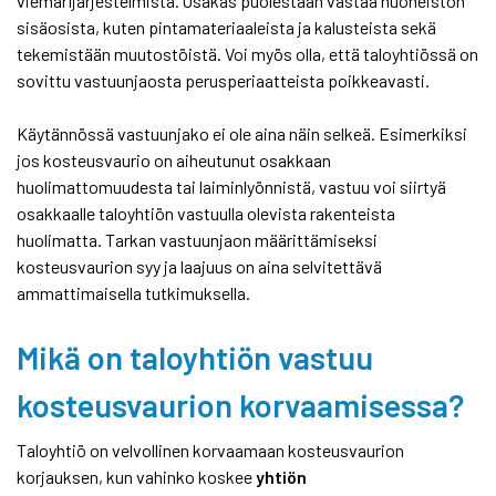
viemärijärjestelmistä. Osakas puolestaan vastaa huoneiston
sisäosista, kuten pintamateriaaleista ja kalusteista sekä
tekemistään muutostöistä. Voi myös olla, että taloyhtiössä on
sovittu vastuunjaosta perusperiaatteista poikkeavasti.
Käytännössä vastuunjako ei ole aina näin selkeä. Esimerkiksi
jos kosteusvaurio on aiheutunut osakkaan
huolimattomuudesta tai laiminlyönnistä, vastuu voi siirtyä
osakkaalle taloyhtiön vastuulla olevista rakenteista
huolimatta. Tarkan vastuunjaon määrittämiseksi
kosteusvaurion syy ja laajuus on aina selvitettävä
ammattimaisella tutkimuksella.
Mikä on taloyhtiön vastuu
kosteusvaurion korvaamisessa?
Taloyhtiö on velvollinen korvaamaan kosteusvaurion
korjauksen, kun vahinko koskee
yhtiön