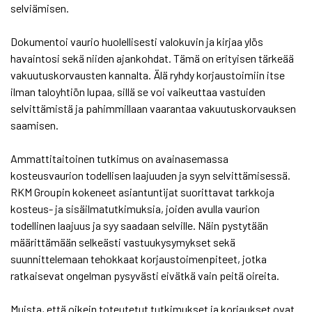
selviämisen.
Dokumentoi vaurio huolellisesti valokuvin ja kirjaa ylös
havaintosi sekä niiden ajankohdat. Tämä on erityisen tärkeää
vakuutuskorvausten kannalta. Älä ryhdy korjaustoimiin itse
ilman taloyhtiön lupaa, sillä se voi vaikeuttaa vastuiden
selvittämistä ja pahimmillaan vaarantaa vakuutuskorvauksen
saamisen.
Ammattitaitoinen tutkimus on avainasemassa
kosteusvaurion todellisen laajuuden ja syyn selvittämisessä.
RKM Groupin kokeneet asiantuntijat suorittavat tarkkoja
kosteus- ja sisäilmatutkimuksia, joiden avulla vaurion
todellinen laajuus ja syy saadaan selville. Näin pystytään
määrittämään selkeästi vastuukysymykset sekä
suunnittelemaan tehokkaat korjaustoimenpiteet, jotka
ratkaisevat ongelman pysyvästi eivätkä vain peitä oireita.
Muista, että oikein toteutetut tutkimukset ja korjaukset ovat