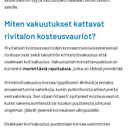
selville.
Miten vakuutukset kattavat
rivitalon kosteusvauriot?
Rivitalojen kosteusvaurioiden korvaamisessa keskeisessä
roolissa ovat sekä taloyhtiön kiinteistövakuutus että
osakkaan kotivakuutus. Vakuutusten korvattavuudessa on
kuitenkin
merkittäviä rajoituksia
, jotka on tärkeä ymmärtää.
Kiinteistövakuutus korvaa tyypillisesti äkillisiä ja ennalta
arvaamattomia vahinkoja, kuten putkirikoista aiheutuneita
vesivahinkoja. Sen sijaan hitaasti syntyneet kosteusvauriot,
kuten rakennusvirheistä tai huollon puutteesta johtuvat
ongelmat, jäävät yleensä korvauksen ulkopuolelle.
Osakkaan kotivakuutus puolestaan korvaa useimmiten