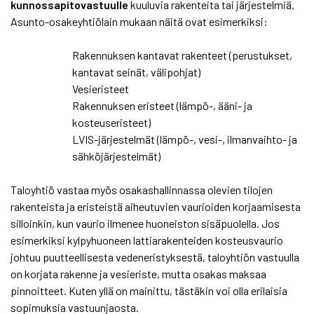
kunnossapitovastuulle
kuuluvia rakenteita tai järjestelmiä.
Asunto-osakeyhtiölain mukaan näitä ovat esimerkiksi:
Rakennuksen kantavat rakenteet (perustukset,
kantavat seinät, välipohjat)
Vesieristeet
Rakennuksen eristeet (lämpö-, ääni- ja
kosteuseristeet)
LVIS-järjestelmät (lämpö-, vesi-, ilmanvaihto- ja
sähköjärjestelmät)
Taloyhtiö vastaa myös osakashallinnassa olevien tilojen
rakenteista ja eristeistä aiheutuvien vaurioiden korjaamisesta
silloinkin, kun vaurio ilmenee huoneiston sisäpuolella. Jos
esimerkiksi kylpyhuoneen lattiarakenteiden kosteusvaurio
johtuu puutteellisesta vedeneristyksestä, taloyhtiön vastuulla
on korjata rakenne ja vesieriste, mutta osakas maksaa
pinnoitteet. Kuten yllä on mainittu, tästäkin voi olla erilaisia
sopimuksia vastuunjaosta.