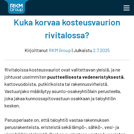
Skip
to
content
Kuka korvaa kosteusvaurion
rivitalossa?
Kirjoittanut
RKM Group
|
Julkaistu
2.7.2025
Rivitaloissa kosteusvauriot ovat valitettavan yleisiä, ja ne
johtuvat useimmiten
puutteellisesta vedeneristyksestä
,
kattovuodoista, putkirikoista tai rakennusvirheistä.
Vastuunjako määräytyy asunto-osakeyhtiölain perusteella,
joka jakaa kunnossapitovastuun osakkaan ja taloyhtiön
kesken.
Perusperiaate on, että taloyhtiö vastaa rakennuksen
perusrakenteista, eristeistä sekä lämpö-, sähkö-, vesi- ja