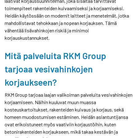
laativat korjaussuunnitelman, joka sisältää tarvittavat
toimenpiteet rakenteiden kuivaamiseksi ja korjaamiseksi.
Heidän käytössään on modernit laitteet ja menetelmät, jotka
mahdollistavat tehokkaan ja nopean korjauksen. Tämä
vähentää lisävahinkojen riskiä ja minimoi
korjauskustannukset.
Mitä palveluita RKM Group
tarjoaa vesivahinkojen
korjaukseen?
RKM Group tarjoaa laajan valikoiman palveluita vesivahinkojen
korjaamiseen. Näihin kuuluvat muun muassa
kosteuskartoitukset, rakenteiden kuivaus ja korjaus, sekä
homeen muodostumisen estäminen. Heidän asiantuntijansa
ovat erikoistuneet myös vaativiin korjaustöihin, kuten
betonirakenteiden korjaukseen, mikä takaa kestävän ja