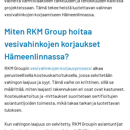
välineitä varmistaakseen tarkkuuden ja tehokkuuden kaikissa
projekteissaan. Tämä tekee heistä luotettavan valinnan
vesivahinkojen korjaamiseen Hämeenlinnassa.
Miten RKM Group hoitaa
vesivahinkojen korjaukset
Hämeenlinnassa?
RKM Groupin
vesivahinkojen korjausprosessi
alkaa
perusteellisella kosteuskartoituksella, jossa selvitetään
vahingon laajuus ja syyt. Tämä vaihe on kriittinen, sillä se
määrittää, miten laajasti rakennuksen eri osat ovat kastuneet.
Kosteuskartoitus ja -mittaukset suoritetaan sertifioitujen
asiantuntijoiden toimesta, mikä takaa tarkan ja luotettavan
tuloksen.
Kun vahingon laajuus on selvitetty, RKM Groupin asiantuntijat