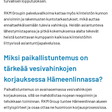
turvallisen lopputuloksen.
RKM Groupin palveluvalikoima kattaa myös kiinteistön kunnon
arvioinnin ja rakennusten kuntotarkastukset, mikä auttaa
ennaltaehkäisemään tulevia vahinkoja. Heidän asiantunteva
lähestymistapansa ja pitkä kokemuksensa alalta tekevät
heistä luotettavan kumppanin kaikissa kiinteistöihin
liittyvissä asiantuntijapalveluissa.
Miksi paikallistuntemus on
tärkeää vesivahinkojen
korjauksessa Hämeenlinnassa?
Paikallistuntemus on avainasemassa vesivahinkojen
korjauksessa, sillä se mahdollistaa nopean reagoinnin ja
tehokkaan toiminnan. RKM Group tuntee Hämeenlinnan alueen
erityispiirteet ja osaa ottaa ne huomioon korjausprosessissa.