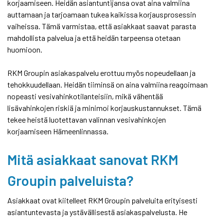
korjaamiseen. Heidän asiantuntijansa ovat aina valmiina
auttamaan ja tarjoamaan tukea kaikissa korjausprosessin
vaiheissa. Tämä varmistaa, että asiakkaat saavat parasta
mahdollista palvelua ja että heidän tarpeensa otetaan
huomioon.
RKM Groupin asiakaspalvelu erottuu myös nopeudellaan ja
tehokkuudellaan. Heidän tiiminsä on aina valmiina reagoimaan
nopeasti vesivahinkotilanteisiin, mikä vähentää
lisävahinkojen riskiä ja minimoi korjauskustannukset. Tämä
tekee heistä luotettavan valinnan vesivahinkojen
korjaamiseen Hämeenlinnassa.
Mitä asiakkaat sanovat RKM
Groupin palveluista?
Asiakkaat ovat kiitelleet RKM Groupin palveluita erityisesti
asiantuntevasta ja ystävällisestä asiakaspalvelusta. He