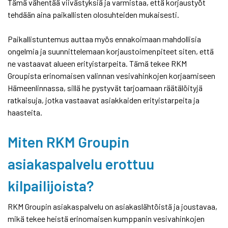
Tämä vähentää viivästyksiä ja varmistaa, että korjaustyöt
tehdään aina paikallisten olosuhteiden mukaisesti.
Paikallistuntemus auttaa myös ennakoimaan mahdollisia
ongelmia ja suunnittelemaan korjaustoimenpiteet siten, että
ne vastaavat alueen erityistarpeita. Tämä tekee RKM
Groupista erinomaisen valinnan vesivahinkojen korjaamiseen
Hämeenlinnassa, sillä he pystyvät tarjoamaan räätälöityjä
ratkaisuja, jotka vastaavat asiakkaiden erityistarpeita ja
haasteita.
Miten RKM Groupin
asiakaspalvelu erottuu
kilpailijoista?
RKM Groupin asiakaspalvelu on asiakaslähtöistä ja joustavaa,
mikä tekee heistä erinomaisen kumppanin vesivahinkojen