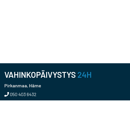
VAHINKOPÄIVYSTYS
24H
Pirkanmaa, Häme
050 403 6432
Pääkaupunkiseutu, Uusimaa
050 366 5215
Kaakkois-Suomi
040 456 0216