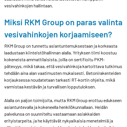
vesivahinkojen hallintaan.
Miksi RKM Group on paras valinta
vesivahinkojen korjaamiseen?
RKM Group on tunnettu asiantuntemuksestaan ja korkeasta
laadustaan kiinteistöhallinnan alalla. Yrityksen tiimi koostuu
kokeneista ammattilaisista, joilla on sertifioitu PKM-
pätevyys, mikä takaa, että vesivahinkoja kartoittava tutkimus
tehdään aina alan vaatimusten mukaisesti. Betonirakenteiden
korjauksessa noudatetaan tarkasti RT-kortin ohjeita, mikä
varmistaa kestävän ja turvallisen lopputuloksen.
Alalla on paljon toimijoita, mutta RKM Group erottuu edukseen
asiantuntevalla ja kokeneella henkilökunnallaan. Heidän
palvelunsa on suunniteltu vastaamaan asiakkaiden
erityistarpeita, ja he käyttävät nykyaikaisia menetelmiä ja