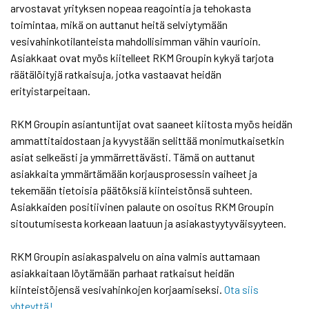
arvostavat yrityksen nopeaa reagointia ja tehokasta
toimintaa, mikä on auttanut heitä selviytymään
vesivahinkotilanteista mahdollisimman vähin vaurioin.
Asiakkaat ovat myös kiitelleet RKM Groupin kykyä tarjota
räätälöityjä ratkaisuja, jotka vastaavat heidän
erityistarpeitaan.
RKM Groupin asiantuntijat ovat saaneet kiitosta myös heidän
ammattitaidostaan ja kyvystään selittää monimutkaisetkin
asiat selkeästi ja ymmärrettävästi. Tämä on auttanut
asiakkaita ymmärtämään korjausprosessin vaiheet ja
tekemään tietoisia päätöksiä kiinteistönsä suhteen.
Asiakkaiden positiivinen palaute on osoitus RKM Groupin
sitoutumisesta korkeaan laatuun ja asiakastyytyväisyyteen.
RKM Groupin asiakaspalvelu on aina valmis auttamaan
asiakkaitaan löytämään parhaat ratkaisut heidän
kiinteistöjensä vesivahinkojen korjaamiseksi.
Ota siis
yhteyttä!