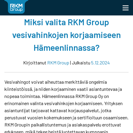
Skip
to
content
Miksi valita RKM Group
vesivahinkojen korjaamiseen
Hämeenlinnassa?
Kirjoittanut
RKM Group
|
Julkaistu
5.12.2024
Vesivahingot voivat aiheuttaa merkittäviä ongelmia
kiinteistöissä, ja niiden korjaaminen vaatii asiantuntevaa ja
nopeaa toimintaa. Hämeenlinnassa RKM Group Oy on
erinomainen valinta vesivahinkojen korjaamiseen. Yrityksen
asiantuntijat tarjoavat kattavat korjauspalvelut, jotka
perustuvat vuosien kokemukseen ja sertifioituun osaamiseen.
RKM Groupin paikallistuntemus ja asiakaspalvelu erottuvat
edukseen, mikä tekee heistä luotettavan kumppanin