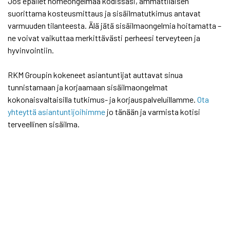
Jos epäilet homeongelmaa kodissasi, ammattilaisen
suorittama kosteusmittaus ja sisäilmatutkimus antavat
varmuuden tilanteesta. Älä jätä sisäilmaongelmia hoitamatta –
ne voivat vaikuttaa merkittävästi perheesi terveyteen ja
hyvinvointiin.
RKM Groupin kokeneet asiantuntijat auttavat sinua
tunnistamaan ja korjaamaan sisäilmaongelmat
kokonaisvaltaisilla tutkimus- ja korjauspalveluillamme.
Ota
yhteyttä asiantuntijoihimme
jo tänään ja varmista kotisi
terveellinen sisäilma.