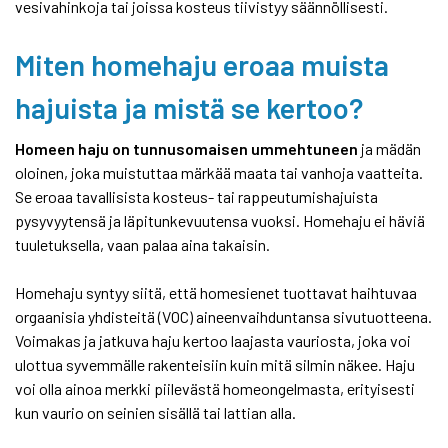
vesivahinkoja tai joissa kosteus tiivistyy säännöllisesti.
Miten homehaju eroaa muista
hajuista ja mistä se kertoo?
Homeen haju on tunnusomaisen ummehtuneen
ja mädän
oloinen, joka muistuttaa märkää maata tai vanhoja vaatteita.
Se eroaa tavallisista kosteus- tai rappeutumishajuista
pysyvyytensä ja läpitunkevuutensa vuoksi. Homehaju ei häviä
tuuletuksella, vaan palaa aina takaisin.
Homehaju syntyy siitä, että homesienet tuottavat haihtuvaa
orgaanisia yhdisteitä (VOC) aineenvaihduntansa sivutuotteena.
Voimakas ja jatkuva haju kertoo laajasta vauriosta, joka voi
ulottua syvemmälle rakenteisiin kuin mitä silmin näkee. Haju
voi olla ainoa merkki piilevästä homeongelmasta, erityisesti
kun vaurio on seinien sisällä tai lattian alla.