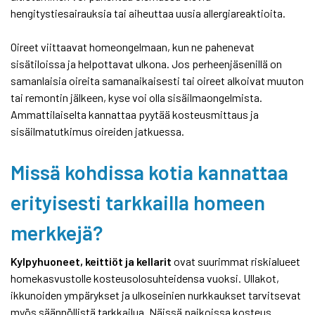
hengitystiesairauksia tai aiheuttaa uusia allergiareaktioita.
Oireet viittaavat homeongelmaan, kun ne pahenevat
sisätiloissa ja helpottavat ulkona. Jos perheenjäsenillä on
samanlaisia oireita samanaikaisesti tai oireet alkoivat muuton
tai remontin jälkeen, kyse voi olla sisäilmaongelmista.
Ammattilaiselta kannattaa pyytää kosteusmittaus ja
sisäilmatutkimus oireiden jatkuessa.
Missä kohdissa kotia kannattaa
erityisesti tarkkailla homeen
merkkejä?
Kylpyhuoneet, keittiöt ja kellarit
ovat suurimmat riskialueet
homekasvustolle kosteusolosuhteidensa vuoksi. Ullakot,
ikkunoiden ympärykset ja ulkoseinien nurkkaukset tarvitsevat
myös säännöllistä tarkkailua. Näissä paikoissa kosteus