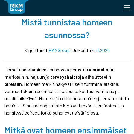
Skip
to
content
Mistä tunnistaa homeen
asunnossa?
Kirjoittanut
RKMGroup
|
Julkaistu
4.11.2025
Home tunnistaminen asunnossa perustuu
visuaalisiin
merkkeihin
,
hajuun
ja
terveyshaittoja aiheuttaviin
oireisiin
. Homeen merkit näkyvät usein tummina läiskinä,
värimuutoksina seinissä tai katossa, kosteusvaurioina ja
maalin hilseilynä. Homehaju on tunnusomainen ja eroaa muista
hajuista. Sisäilmaongelmista kertovat myös allergiaoireet ja
hengitystieoireet, jotka pahenevat sisätiloissa.
Mitkä ovat homeen ensimmäiset