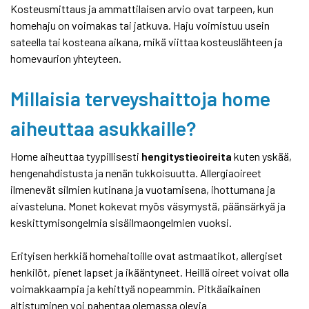
Kosteusmittaus ja ammattilaisen arvio ovat tarpeen, kun
homehaju on voimakas tai jatkuva. Haju voimistuu usein
sateella tai kosteana aikana, mikä viittaa kosteuslähteen ja
homevaurion yhteyteen.
Millaisia terveyshaittoja home
aiheuttaa asukkaille?
Home aiheuttaa tyypillisesti
hengitystieoireita
kuten yskää,
hengenahdistusta ja nenän tukkoisuutta. Allergiaoireet
ilmenevät silmien kutinana ja vuotamisena, ihottumana ja
aivasteluna. Monet kokevat myös väsymystä, päänsärkyä ja
keskittymisongelmia sisäilmaongelmien vuoksi.
Erityisen herkkiä homehaitoille ovat astmaatikot, allergiset
henkilöt, pienet lapset ja ikääntyneet. Heillä oireet voivat olla
voimakkaampia ja kehittyä nopeammin. Pitkäaikainen
altistuminen voi pahentaa olemassa olevia