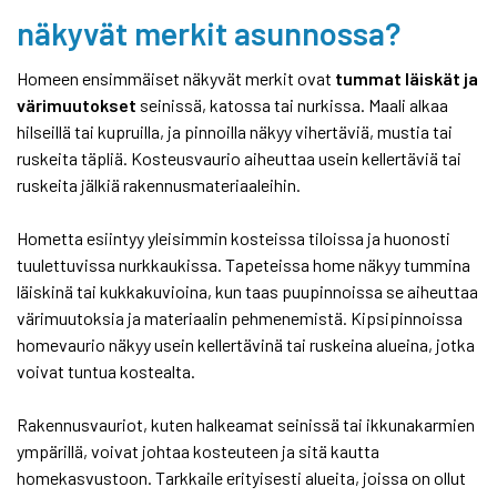
näkyvät merkit asunnossa?
Homeen ensimmäiset näkyvät merkit ovat
tummat läiskät ja
värimuutokset
seinissä, katossa tai nurkissa. Maali alkaa
hilseillä tai kupruilla, ja pinnoilla näkyy vihertäviä, mustia tai
ruskeita täpliä. Kosteusvaurio aiheuttaa usein kellertäviä tai
ruskeita jälkiä rakennusmateriaaleihin.
Hometta esiintyy yleisimmin kosteissa tiloissa ja huonosti
tuulettuvissa nurkkaukissa. Tapeteissa home näkyy tummina
läiskinä tai kukkakuvioina, kun taas puupinnoissa se aiheuttaa
värimuutoksia ja materiaalin pehmenemistä. Kipsipinnoissa
homevaurio näkyy usein kellertävinä tai ruskeina alueina, jotka
voivat tuntua kostealta.
Rakennusvauriot, kuten halkeamat seinissä tai ikkunakarmien
ympärillä, voivat johtaa kosteuteen ja sitä kautta
homekasvustoon. Tarkkaile erityisesti alueita, joissa on ollut