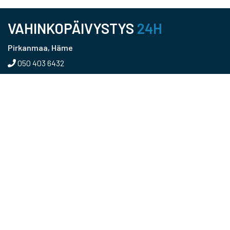
VAHINKOPÄIVYSTYS
24H
Pirkanmaa, Häme
050 403 6432
Pääkaupunkiseutu, Uusimaa
050 366 5215
Kaakkois-Suomi
040 456 0216
Päijät-Häme
040 0418907
Keski-Suomi
0400 155 166
RKM Group Oy