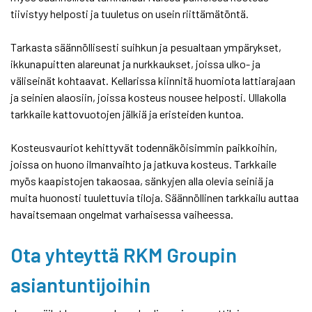
tiivistyy helposti ja tuuletus on usein riittämätöntä.
Tarkasta säännöllisesti suihkun ja pesualtaan ympärykset,
ikkunapuitten alareunat ja nurkkaukset, joissa ulko- ja
väliseinät kohtaavat. Kellarissa kiinnitä huomiota lattiarajaan
ja seinien alaosiin, joissa kosteus nousee helposti. Ullakolla
tarkkaile kattovuotojen jälkiä ja eristeiden kuntoa.
Kosteusvauriot kehittyvät todennäköisimmin paikkoihin,
joissa on huono ilmanvaihto ja jatkuva kosteus. Tarkkaile
myös kaapistojen takaosaa, sänkyjen alla olevia seiniä ja
muita huonosti tuulettuvia tiloja. Säännöllinen tarkkailu auttaa
havaitsemaan ongelmat varhaisessa vaiheessa.
Ota yhteyttä RKM Groupin
asiantuntijoihin