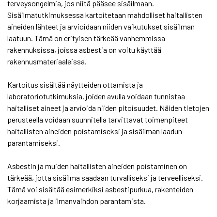
terveysongelmia, jos niitä pääsee sisäilmaan.
Sisäilmatutkimuksessa kartoitetaan mahdolliset haitallisten
aineiden lähteet ja arvioidaan niiden vaikutukset sisäilman
laatuun. Tämä on erityisen tärkeää vanhemmissa
rakennuksissa, joissa asbestia on voitu käyttää
rakennusmateriaaleissa.
Kartoitus sisältää näytteiden ottamista ja
laboratoriotutkimuksia, joiden avulla voidaan tunnistaa
haitalliset aineet ja arvioida niiden pitoisuudet. Näiden tietojen
perusteella voidaan suunnitella tarvittavat toimenpiteet
haitallisten aineiden poistamiseksi ja sisäilman laadun
parantamiseksi.
Asbestin ja muiden haitallisten aineiden poistaminen on
tärkeää, jotta sisäilma saadaan turvalliseksi ja terveelliseksi.
Tämä voi sisältää esimerkiksi asbestipurkua, rakenteiden
korjaamista ja ilmanvaihdon parantamista.