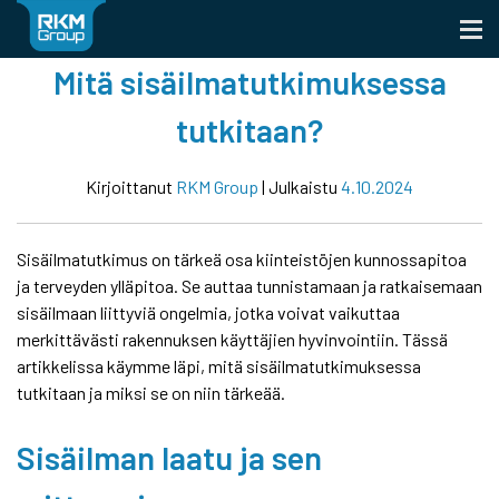
Skip
to
content
Mitä sisäilmatutkimuksessa
tutkitaan?
Kirjoittanut
RKM Group
|
Julkaistu
4.10.2024
Sisäilmatutkimus on tärkeä osa kiinteistöjen kunnossapitoa
ja terveyden ylläpitoa. Se auttaa tunnistamaan ja ratkaisemaan
sisäilmaan liittyviä ongelmia, jotka voivat vaikuttaa
merkittävästi rakennuksen käyttäjien hyvinvointiin. Tässä
artikkelissa käymme läpi, mitä sisäilmatutkimuksessa
tutkitaan ja miksi se on niin tärkeää.
Sisäilman laatu ja sen