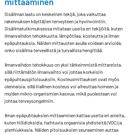
mittaaminen
Sisäilman laatu on keskeinen tekijä, joka vaikuttaa
rakennuksen käyttäjien terveyteen ja hyvinvointiin.
Sisäilmatutkimuksessa mitataan useita eri tekijöitä, kuten
ilmanvaihdon tehokkuutta, lämpötilaa, kosteutta ja ilman
epäpuhtauksia. Näiden mittausten avulla voidaan arvioida,
onko sisäilma terveellistä ja turvallista hengittää.
Ilmanvaihdon tehokkuus on yksi tärkeimmistä mittareista,
sillä riittämätön ilmanvaihto voi johtaa korkeisiin
epäpuhtauspitoisuuksiin. Kosteusmittaukset ovat myös
olennaisia, sillä liiallinen kosteus voi aiheuttaa homeen ja
muiden mikro-organismien kasvua, mikä puolestaan voi
johtaa terveysongelmiin.
Ilman epäpuhtauksien mittaaminen kattaa useita eri aineita,
kuten hiilidioksidia, haihtuvia orgaanisia yhdisteitä (VOC) ja
pienhiukkasia. Näiden pitoisuuksien seuraaminen auttaa