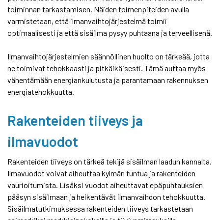
toiminnan tarkastamisen. Näiden toimenpiteiden avulla
varmistetaan, että ilmanvaihtojärjestelmä toimii
optimaalisesti ja että sisäilma pysyy puhtaana ja terveellisenä.
Ilmanvaihtojärjestelmien säännöllinen huolto on tärkeää, jotta
ne toimivat tehokkaasti ja pitkäikäisesti. Tämä auttaa myös
vähentämään energiankulutusta ja parantamaan rakennuksen
energiatehokkuutta.
Rakenteiden tiiveys ja
ilmavuodot
Rakenteiden tiiveys on tärkeä tekijä sisäilman laadun kannalta.
Ilmavuodot voivat aiheuttaa kylmän tuntua ja rakenteiden
vaurioitumista. Lisäksi vuodot aiheuttavat epäpuhtauksien
pääsyn sisäilmaan ja heikentävät ilmanvaihdon tehokkuutta.
Sisäilmatutkimuksessa rakenteiden tiiveys tarkastetaan