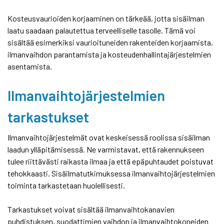
Kosteusvaurioiden korjaaminen on tärkeää, jotta sisäilman
laatu saadaan palautettua terveelliselle tasolle. Tämä voi
sisältää esimerkiksi vaurioituneiden rakenteiden korjaamista,
ilmanvaihdon parantamista ja kosteudenhallintajärjestelmien
asentamista.
Ilmanvaihtojärjestelmien
tarkastukset
Ilmanvaihtojärjestelmät ovat keskeisessä roolissa sisäilman
laadun ylläpitämisessä. Ne varmistavat, että rakennukseen
tulee riittävästi raikasta ilmaa ja että epäpuhtaudet poistuvat
tehokkaasti. Sisäilmatutkimuksessa ilmanvaihtojärjestelmien
toiminta tarkastetaan huolellisesti.
Tarkastukset voivat sisältää ilmanvaihtokanavien
puhdistuksen, suodattimien vaihdon ja ilmanvaihtokoneiden