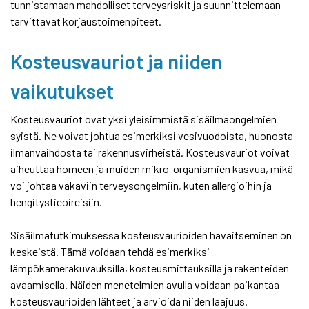
tunnistamaan mahdolliset terveysriskit ja suunnittelemaan
tarvittavat korjaustoimenpiteet.
Kosteusvauriot ja niiden
vaikutukset
Kosteusvauriot ovat yksi yleisimmistä sisäilmaongelmien
syistä. Ne voivat johtua esimerkiksi vesivuodoista, huonosta
ilmanvaihdosta tai rakennusvirheistä. Kosteusvauriot voivat
aiheuttaa homeen ja muiden mikro-organismien kasvua, mikä
voi johtaa vakaviin terveysongelmiin, kuten allergioihin ja
hengitystieoireisiin.
Sisäilmatutkimuksessa kosteusvaurioiden havaitseminen on
keskeistä. Tämä voidaan tehdä esimerkiksi
lämpökamerakuvauksilla, kosteusmittauksilla ja rakenteiden
avaamisella. Näiden menetelmien avulla voidaan paikantaa
kosteusvaurioiden lähteet ja arvioida niiden laajuus.