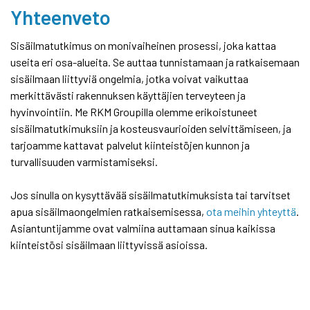
Yhteenveto
Sisäilmatutkimus on monivaiheinen prosessi, joka kattaa
useita eri osa-alueita. Se auttaa tunnistamaan ja ratkaisemaan
sisäilmaan liittyviä ongelmia, jotka voivat vaikuttaa
merkittävästi rakennuksen käyttäjien terveyteen ja
hyvinvointiin. Me RKM Groupilla olemme erikoistuneet
sisäilmatutkimuksiin ja kosteusvaurioiden selvittämiseen, ja
tarjoamme kattavat palvelut kiinteistöjen kunnon ja
turvallisuuden varmistamiseksi.
Jos sinulla on kysyttävää sisäilmatutkimuksista tai tarvitset
apua sisäilmaongelmien ratkaisemisessa,
ota meihin yhteyttä
.
Asiantuntijamme ovat valmiina auttamaan sinua kaikissa
kiinteistösi sisäilmaan liittyvissä asioissa.