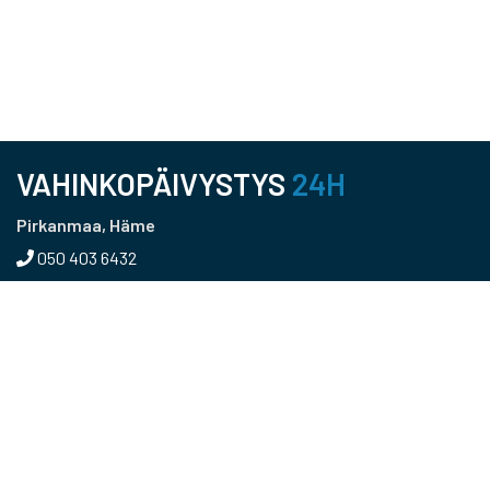
VAHINKOPÄIVYSTYS
24H
Pirkanmaa, Häme
050 403 6432
Pääkaupunkiseutu, Uusimaa
050 366 5215
Kaakkois-Suomi
040 456 0216
Päijät-Häme
040 0418907
Keski-Suomi