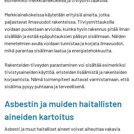
esimerkiksi merkkiainekokeilla ja tiiviysmittauksilla.
Merkkiainekokeissa käytetään erityisiä aineita, jotka
paljastavat ilmavuodot rakenteissa. Tiiviysmittauksilla
voidaan puolestaan arvioida, kuinka hyvin rakennus pitää ilman
sisällään ja estää epäpuhtauksien pääsyn sisäilmaan. Näiden
menetelmien avulla voidaan tunnistaa ja korjata ilmavuodot,
mikä parantaa sisäilman laatua ja energiatehokkuutta.
Rakenteiden tiiveyden parantaminen voi sisältää esimerkiksi
tiivistysaineiden käyttöä, eristeiden lisäämistä ja rakenteiden
korjaamista. Nämä toimenpiteet auttavat varmistamaan, että
sisäilma pysyy puhtaana ja terveellisenä.
Asbestin ja muiden haitallisten
aineiden kartoitus
Asbesti ja muut haitalliset aineet voivat aiheuttaa vakavia