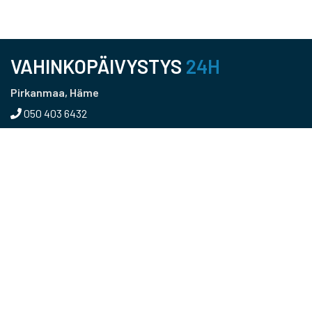
VAHINKOPÄIVYSTYS
24H
Pirkanmaa, Häme
050 403 6432
Pääkaupunkiseutu, Uusimaa
050 366 5215
Kaakkois-Suomi
040 456 0216
Päijät-Häme
040 0418907
Keski-Suomi
0400 155 166