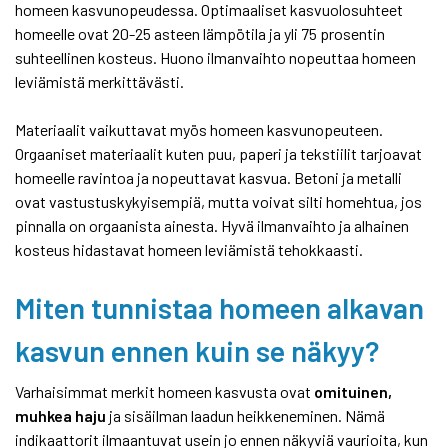
homeen kasvunopeudessa. Optimaaliset kasvuolosuhteet
homeelle ovat 20-25 asteen lämpötila ja yli 75 prosentin
suhteellinen kosteus. Huono ilmanvaihto nopeuttaa homeen
leviämistä merkittävästi.
Materiaalit vaikuttavat myös homeen kasvunopeuteen.
Orgaaniset materiaalit kuten puu, paperi ja tekstiilit tarjoavat
homeelle ravintoa ja nopeuttavat kasvua. Betoni ja metalli
ovat vastustuskykyisempiä, mutta voivat silti homehtua, jos
pinnalla on orgaanista ainesta. Hyvä ilmanvaihto ja alhainen
kosteus hidastavat homeen leviämistä tehokkaasti.
Miten tunnistaa homeen alkavan
kasvun ennen kuin se näkyy?
Varhaisimmat merkit homeen kasvusta ovat
omituinen,
muhkea haju
ja sisäilman laadun heikkeneminen. Nämä
indikaattorit ilmaantuvat usein jo ennen näkyviä vaurioita, kun