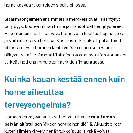
home kasvaa rakenteiden sisällä piilossa.
Sisäilmaongelmien ensimmäisiä merkkejä ovat lisääntynyt
pölyisyys, kostean ilman tunne ja mahdolliset hengitysoireet.
Rakenteiden sisällä kasvava home voi aiheuttaa hajuhaittoja
jo varhaisessa vaiheessa. Kosteustutkimukset paljastavat
piilossa olevan homeen kehittymisen ennen kuin vauriot
näkyvät silmälle. Ammattitaitoinen kosteusvaurion korjaus on
tärkeää heti ensimmäisten merkkien ilmaantuessa.
Kuinka kauan kestää ennen kuin
home aiheuttaa
terveysongelmia?
Homeen terveysvaikutukset voivat alkaa jo
muutaman
päivän
altistuksen jälkeen herkillä henkilöillä. Akuutit oireet
kuten silmien kirvely, nenän tukkoisuus ja yskä voivat