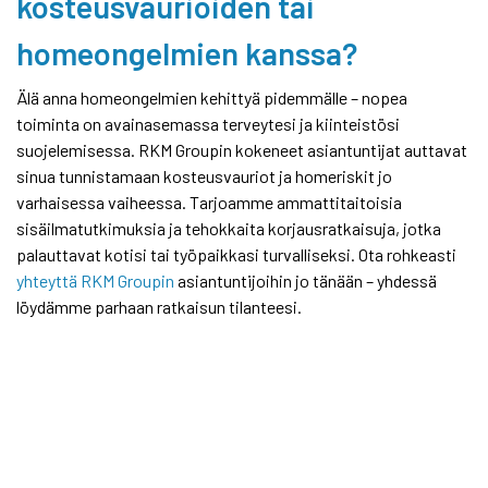
kosteusvaurioiden tai
homeongelmien kanssa?
Älä anna homeongelmien kehittyä pidemmälle – nopea
toiminta on avainasemassa terveytesi ja kiinteistösi
suojelemisessa. RKM Groupin kokeneet asiantuntijat auttavat
sinua tunnistamaan kosteusvauriot ja homeriskit jo
varhaisessa vaiheessa. Tarjoamme ammattitaitoisia
sisäilmatutkimuksia ja tehokkaita korjausratkaisuja, jotka
palauttavat kotisi tai työpaikkasi turvalliseksi. Ota rohkeasti
yhteyttä RKM Groupin
asiantuntijoihin jo tänään – yhdessä
löydämme parhaan ratkaisun tilanteesi.