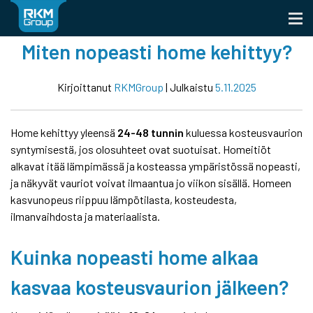
Skip
to
content
Miten nopeasti home kehittyy?
Kirjoittanut
RKMGroup
|
Julkaistu
5.11.2025
Home kehittyy yleensä
24-48 tunnin
kuluessa kosteusvaurion
syntymisestä, jos olosuhteet ovat suotuisat. Homeitiöt
alkavat itää lämpimässä ja kosteassa ympäristössä nopeasti,
ja näkyvät vauriot voivat ilmaantua jo viikon sisällä. Homeen
kasvunopeus riippuu lämpötilasta, kosteudesta,
ilmanvaihdosta ja materiaalista.
Kuinka nopeasti home alkaa
kasvaa kosteusvaurion jälkeen?