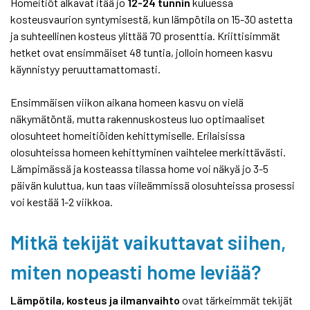
Homeitiöt alkavat itää jo
12-24 tunnin
kuluessa
kosteusvaurion syntymisestä, kun lämpötila on 15-30 astetta
ja suhteellinen kosteus ylittää 70 prosenttia. Kriittisimmät
hetket ovat ensimmäiset 48 tuntia, jolloin homeen kasvu
käynnistyy peruuttamattomasti.
Ensimmäisen viikon aikana homeen kasvu on vielä
näkymätöntä, mutta rakennuskosteus luo optimaaliset
olosuhteet homeitiöiden kehittymiselle. Erilaisissa
olosuhteissa homeen kehittyminen vaihtelee merkittävästi.
Lämpimässä ja kosteassa tilassa home voi näkyä jo 3-5
päivän kuluttua, kun taas viileämmissä olosuhteissa prosessi
voi kestää 1-2 viikkoa.
Mitkä tekijät vaikuttavat siihen,
miten nopeasti home leviää?
Lämpötila, kosteus ja ilmanvaihto
ovat tärkeimmät tekijät