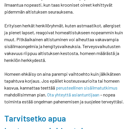
ilmaantua nopeasti, kun taas krooniset oireet kehittyvät
pidemmän altistuksen seurauksena.
Erityisen herkät henkilöryhmät, kuten astmaatikot, allergiset
ja pienet lapset, reagoivat homealtistukseen nopeammin kuin
muut. Pitkäaikainen altistuminen voi aiheuttaa vakavampia
sisäilmaongelmia ja hengitysvaikeuksia. Terveysvaikutusten
vakavuus riippuu altistuksen kestosta, homeen määrästä ja
henkilön herkkydestä.
Homeen ehkäisy on aina parempi vaihtoehto kuin jälkikäteen
tapahtuva korjaus. Jos epäilet kosteusvaurioita tai homeen
kasvua, kannattaa teettää
perusteellinen sisäilmatutkimus
mahdollisimman pian.
Ota yhteyttä asiantuntijaan
– nopea
toiminta estää ongelman pahenemisen ja suojelee terveyttäsi.
Tarvitsetko apua