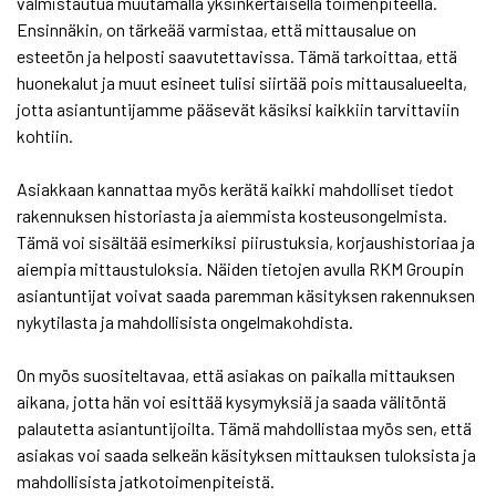
valmistautua muutamalla yksinkertaisella toimenpiteellä.
Ensinnäkin, on tärkeää varmistaa, että mittausalue on
esteetön ja helposti saavutettavissa. Tämä tarkoittaa, että
huonekalut ja muut esineet tulisi siirtää pois mittausalueelta,
jotta asiantuntijamme pääsevät käsiksi kaikkiin tarvittaviin
kohtiin.
Asiakkaan kannattaa myös kerätä kaikki mahdolliset tiedot
rakennuksen historiasta ja aiemmista kosteusongelmista.
Tämä voi sisältää esimerkiksi piirustuksia, korjaushistoriaa ja
aiempia mittaustuloksia. Näiden tietojen avulla RKM Groupin
asiantuntijat voivat saada paremman käsityksen rakennuksen
nykytilasta ja mahdollisista ongelmakohdista.
On myös suositeltavaa, että asiakas on paikalla mittauksen
aikana, jotta hän voi esittää kysymyksiä ja saada välitöntä
palautetta asiantuntijoilta. Tämä mahdollistaa myös sen, että
asiakas voi saada selkeän käsityksen mittauksen tuloksista ja
mahdollisista jatkotoimenpiteistä.