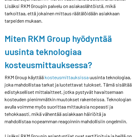
Lisäksi RKM Groupin palvelu on asiakaslähtöistä, mikä
tarkoittaa, että jokainen mittaus räätälöidään asiakkaan
tarpeiden mukaan.
Miten RKM Group hyödyntää
uusinta teknologiaa
kosteusmittauksessa?
RKM Group käyttää
kosteusmittauksissa
uusinta teknologiaa,
joka mahdollistaa tarkat ja luotettavat tulokset. Tämä sisältää
edistykselliset mittalaitteet, jotka pystyvät havaitsemaan
kosteuden pienimmätkin muutokset rakenteissa. Teknologian
avulla voimme myös suorittaa mittauksia nopeasti ja
tehokkaasti, mikä vähentää asiakkaan häiriöitä ja
mahdollistaa nopeamman reagoinnin mahdollisiin ongelmiin.
Lisäksi RKM Groupin asiantuntijat ovat sertifioituja ja heillä on