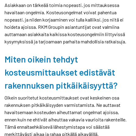
Asiakkaan on tärkeää toimia nopeasti, jos mittauksessa
havaitaan ongelmia. Kosteusongelmat voivat pahentua
nopeasti, ja niiden korjaaminen voi tulla kalliiksi, jos niitä ei
hoideta ajoissa. RKM Groupin asiantuntijat ovat valmiina
auttamaan asiakkaita kaikissa kosteusongelmiin liittyvissä
kysymyksissä ja tarjoamaan parhaita mahdollisia ratkaisuja.
Miten oikein tehdyt
kosteusmittaukset edistävät
rakennuksen pitkäikäisyyttä?
Oikein suoritetut kosteusmittaukset ovat keskeinen osa
rakennuksen pitkäikäisyyden varmistamista. Ne auttavat
havaitsemaan kosteuden aiheuttamat ongelmat ajoissa,
ennen kuin ne ehtivät aiheuttaa vakavia vaurioita rakenteille.
Tämä ennaltaehkäisevä lähestymistapa voi säästää
merkittävästi aikaa ja rahaa pitkällä aikavälillä.