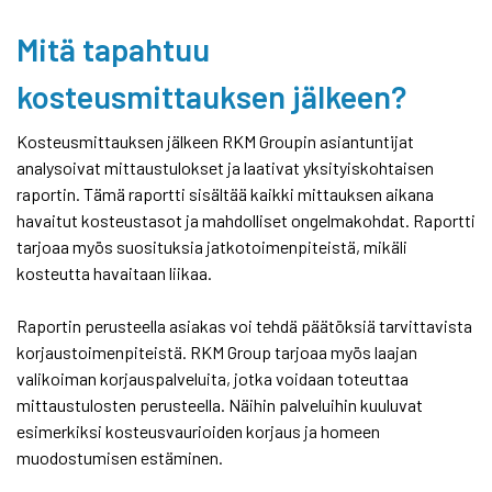
Mitä tapahtuu
kosteusmittauksen jälkeen?
Kosteusmittauksen jälkeen RKM Groupin asiantuntijat
analysoivat mittaustulokset ja laativat yksityiskohtaisen
raportin. Tämä raportti sisältää kaikki mittauksen aikana
havaitut kosteustasot ja mahdolliset ongelmakohdat. Raportti
tarjoaa myös suosituksia jatkotoimenpiteistä, mikäli
kosteutta havaitaan liikaa.
Raportin perusteella asiakas voi tehdä päätöksiä tarvittavista
korjaustoimenpiteistä. RKM Group tarjoaa myös laajan
valikoiman korjauspalveluita, jotka voidaan toteuttaa
mittaustulosten perusteella. Näihin palveluihin kuuluvat
esimerkiksi kosteusvaurioiden korjaus ja homeen
muodostumisen estäminen.