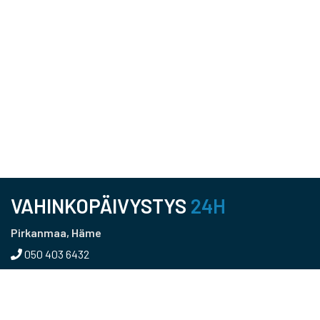
VAHINKOPÄIVYSTYS
24H
Pirkanmaa, Häme
050 403 6432
Pääkaupunkiseutu, Uusimaa
050 366 5215
Kaakkois-Suomi