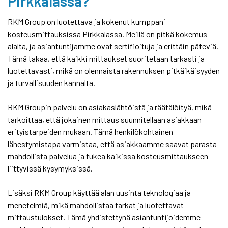
Pirkkalassa?
RKM Group on luotettava ja kokenut kumppani
kosteusmittauksissa Pirkkalassa. Meillä on pitkä kokemus
alalta, ja asiantuntijamme ovat sertifioituja ja erittäin päteviä.
Tämä takaa, että kaikki mittaukset suoritetaan tarkasti ja
luotettavasti, mikä on olennaista rakennuksen pitkäikäisyyden
ja turvallisuuden kannalta.
RKM Groupin palvelu on asiakaslähtöistä ja räätälöityä, mikä
tarkoittaa, että jokainen mittaus suunnitellaan asiakkaan
erityistarpeiden mukaan. Tämä henkilökohtainen
lähestymistapa varmistaa, että asiakkaamme saavat parasta
mahdollista palvelua ja tukea kaikissa kosteusmittaukseen
liittyvissä kysymyksissä.
Lisäksi RKM Group käyttää alan uusinta teknologiaa ja
menetelmiä, mikä mahdollistaa tarkat ja luotettavat
mittaustulokset. Tämä yhdistettynä asiantuntijoidemme