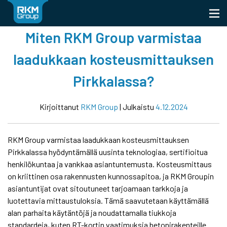
Skip
to
content
Miten RKM Group varmistaa
laadukkaan kosteusmittauksen
Pirkkalassa?
Kirjoittanut
RKM Group
|
Julkaistu
4.12.2024
RKM Group varmistaa laadukkaan kosteusmittauksen
Pirkkalassa hyödyntämällä uusinta teknologiaa, sertifioitua
henkilökuntaa ja vankkaa asiantuntemusta. Kosteusmittaus
on kriittinen osa rakennusten kunnossapitoa, ja RKM Groupin
asiantuntijat ovat sitoutuneet tarjoamaan tarkkoja ja
luotettavia mittaustuloksia. Tämä saavutetaan käyttämällä
alan parhaita käytäntöjä ja noudattamalla tiukkoja
standardeja, kuten RT-kortin vaatimuksia betonirakenteille.