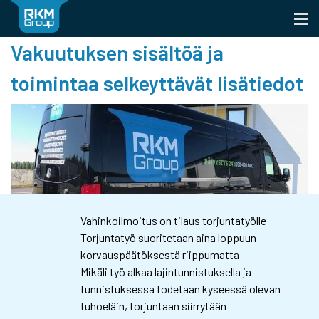
Skip
to
content
Vakuutuksen sisältöä ja
toimintaa selkeyttävät lisätiedot
Vahinkoilmoitus on tilaus torjuntatyölle
Torjuntatyö suoritetaan aina loppuun
korvauspäätöksestä riippumatta
Mikäli työ alkaa lajintunnistuksella ja
tunnistuksessa todetaan kyseessä olevan
tuhoeläin, torjuntaan siirrytään