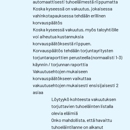
automaattisesti tuhoeläimestä riippumatta
Koska kyseessä on vakuutus, jokaisessa
vahinkotapauksessa tehdään erillinen
korvauspäätös
Koska kyseessä vakuutus, myös taloyhtiölle
voi aiheutua kustannuksia
korvauspäätöksestä riippuen.
Korvauspäätös tehdään torjuntayritysten
torjuntaraporttien perusteella (normaalisti 1-3)
käynnin / torjunnan
raporttia
Vakuutusehtojen mukaiseen
korvauspäätökseen vaikuttaa
vakuutusehtojen mukaisesti ensisijaisesti 2
asiaa
Löytyykö kohteesta vakuutuksen
torjuttavien tuhoeläinten listalla
olevia eläimiä
Onko mahdollista, että havaittu
tuhoeläintilanne on alkanut