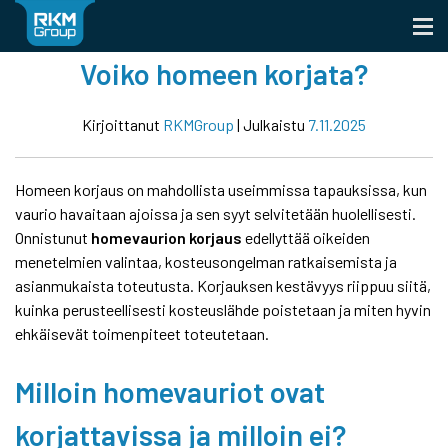
Skip
to
content
Voiko homeen korjata?
Kirjoittanut
RKMGroup
|
Julkaistu
7.11.2025
Homeen korjaus on mahdollista useimmissa tapauksissa, kun
vaurio havaitaan ajoissa ja sen syyt selvitetään huolellisesti.
Onnistunut
homevaurion korjaus
edellyttää oikeiden
menetelmien valintaa, kosteusongelman ratkaisemista ja
asianmukaista toteutusta. Korjauksen kestävyys riippuu siitä,
kuinka perusteellisesti kosteuslähde poistetaan ja miten hyvin
ehkäisevät toimenpiteet toteutetaan.
Milloin homevauriot ovat
korjattavissa ja milloin ei?