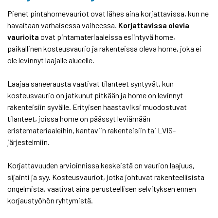
Pienet pintahomevauriot ovat lähes aina korjattavissa, kun ne
havaitaan varhaisessa vaiheessa.
Korjattavissa olevia
vaurioita
ovat pintamateriaaleissa esiintyvä home,
paikallinen kosteusvaurio ja rakenteissa oleva home, joka ei
ole levinnyt laajalle alueelle.
Laajaa saneerausta vaativat tilanteet syntyvät, kun
kosteusvaurio on jatkunut pitkään ja home on levinnyt
rakenteisiin syvälle. Erityisen haastaviksi muodostuvat
tilanteet, joissa home on päässyt leviämään
eristemateriaaleihin, kantaviin rakenteisiin tai LVIS-
järjestelmiin.
Korjattavuuden arvioinnissa keskeistä on vaurion laajuus,
sijainti ja syy. Kosteusvauriot, jotka johtuvat rakenteellisista
ongelmista, vaativat aina perusteellisen selvityksen ennen
korjaustyöhön ryhtymistä.