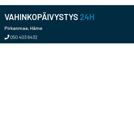
VAHINKOPÄIVYSTYS
24H
Pirkanmaa, Häme
050 403 6432
Pääkaupunkiseutu, Uusimaa
050 366 5215
Kaakkois-Suomi
040 456 0216
Päijät-Häme
040 0418907
Keski-Suomi
0400 155 166
RKM Group Oy