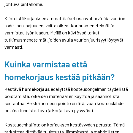
johtuva pintahome.
Kiinteistökorjauksen ammattilaiset osaavat arvioida vaurion
todellisen laajuuden, valita oikeat korjausmenetelmät ja
varmistaa työn laadun. Meillä on käytössä tarkat
tutkimusmenetelmät, joiden avulla vaurion juurisyyt löytyvät
varmasti.
Kuinka varmistaa että
homekorjaus kestää pitkään?
Kestävä
homekorjaus
edellyttää kosteusongelman täydellistä
poistamista, oikeiden materiaalien käyttöä ja säännöllistä
seurantaa. Pelkkä homeen poisto ei riitä, vaan kosteuslähde
on aina tunnistettava ja korjattava pysyvästi.
Kosteudenhallinta on korjauksen kestävyyden perusta. Tämä
tarkoittaa riittävää tuuletusta, lämmitystä ja mahdollisten