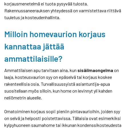
korjausmenetelmä ei tuota pysyvää tulosta.
Rakennussaneerauksen yhteydessä on varmistettava riittävä
tuuletus ja kosteudenhallinta.
Milloin homevaurion korjaus
kannattaa jättää
ammattilaisille?
Ammattilaisen apu tarvitaan aina, kun
sisäilmaongelma
on
laaja, kosteusvaurion syy on epäselvä tai korjaus koskee
rakenteellisia osia. Turvallisuussyistä asiantuntija-apua
suositellaan myös silloin, kun home on levinnyt yli kahden
neliömetrin alueelle.
Omatoiminen korjaus sopii pieniin pintavaurioihin, joiden syy
on selvä ja helposti poistettavissa. Tällaisia ovat esimerkiksi
kylpyhuoneen saumahome tai ikkunan kondenssikosteudesta