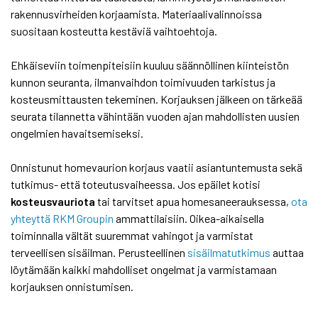
rakennusvirheiden korjaamista. Materiaalivalinnoissa
suositaan kosteutta kestäviä vaihtoehtoja.
Ehkäiseviin toimenpiteisiin kuuluu säännöllinen kiinteistön
kunnon seuranta, ilmanvaihdon toimivuuden tarkistus ja
kosteusmittausten tekeminen. Korjauksen jälkeen on tärkeää
seurata tilannetta vähintään vuoden ajan mahdollisten uusien
ongelmien havaitsemiseksi.
Onnistunut homevaurion korjaus vaatii asiantuntemusta sekä
tutkimus- että toteutusvaiheessa. Jos epäilet kotisi
kosteusvauriota
tai tarvitset apua homesaneerauksessa,
ota
yhteyttä RKM Groupin
ammattilaisiin. Oikea-aikaisella
toiminnalla vältät suuremmat vahingot ja varmistat
terveellisen sisäilman. Perusteellinen
sisäilmatutkimus
auttaa
löytämään kaikki mahdolliset ongelmat ja varmistamaan
korjauksen onnistumisen.