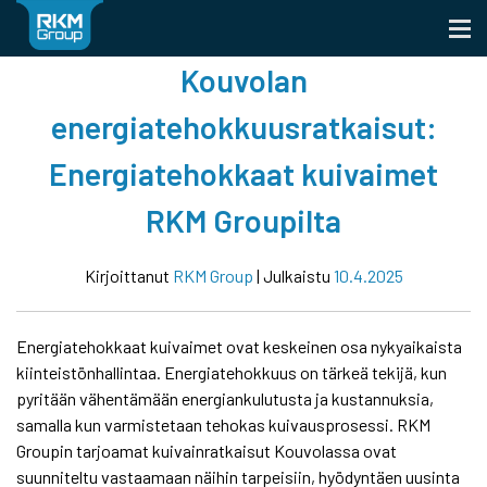
Skip
to
content
Kouvolan
energiatehokkuusratkaisut:
Energiatehokkaat kuivaimet
RKM Groupilta
Kirjoittanut
RKM Group
|
Julkaistu
10.4.2025
Energiatehokkaat kuivaimet ovat keskeinen osa nykyaikaista
kiinteistönhallintaa. Energiatehokkuus on tärkeä tekijä, kun
pyritään vähentämään energiankulutusta ja kustannuksia,
samalla kun varmistetaan tehokas kuivausprosessi. RKM
Groupin tarjoamat kuivainratkaisut Kouvolassa ovat
suunniteltu vastaamaan näihin tarpeisiin, hyödyntäen uusinta