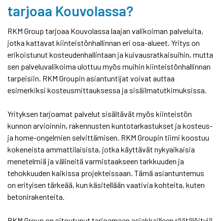
tarjoaa Kouvolassa?
RKM Group tarjoaa Kouvolassa laajan valikoiman palveluita,
jotka kattavat kiinteistönhallinnan eri osa-alueet. Yritys on
erikoistunut kosteudenhallintaan ja kuivausratkaisuihin, mutta
sen palveluvalikoima ulottuu myös muihin kiinteistönhallinnan
tarpeisiin. RKM Groupin asiantuntijat voivat auttaa
esimerkiksi kosteusmittauksessa ja sisäilmatutkimuksissa.
Yrityksen tarjoamat palvelut sisältävät myös kiinteistön
kunnon arvioinnin, rakennusten kuntotarkastukset ja kosteus-
ja home-ongelmien selvittämisen. RKM Groupin tiimi koostuu
kokeneista ammattilaisista, jotka käyttävät nykyaikaisia
menetelmiä ja välineitä varmistaakseen tarkkuuden ja
tehokkuuden kaikissa projekteissaan. Tämä asiantuntemus
on erityisen tärkeää, kun käsitellään vaativia kohteita, kuten
betonirakenteita.
RKM Group on sitoutunut tarjoamaan asiakkailleen räätälöityjä