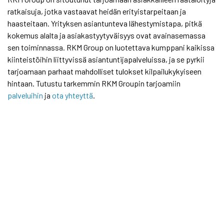
ratkaisuja, jotka vastaavat heidän erityistarpeitaan ja
haasteitaan. Yrityksen asiantunteva lähestymistapa, pitkä
kokemus alalta ja asiakastyytyväisyys ovat avainasemassa
sen toiminnassa. RKM Group on luotettava kumppani kaikissa
kiinteistöihin liittyvissä asiantuntijapalveluissa, ja se pyrkii
tarjoamaan parhaat mahdolliset tulokset kilpailukykyiseen
hintaan. Tutustu tarkemmin RKM Groupin tarjoamiin
palveluihin
ja
ota yhteyttä
.