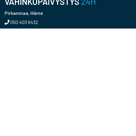
VAHINKOPÄIVYSTYS
24H
Pirkanmaa, Häme
050 403 6432
Pääkaupunkiseutu, Uusimaa
050 366 5215
Kaakkois-Suomi
040 456 0216
Päijät-Häme
040 0418907
Keski-Suomi
0400 155 166
RKM Group Oy
Haikanvuori 1 A
33960 Pirkkala