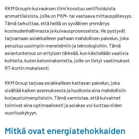
RKM Groupin kuivauksen tiimi koostuu sertifioiduista
ammattilaisista, joilla on PKM- tai vastaava mittauspätevyys.
Tämä tarkoittaa, että heillä on syvällinen ymmärrys
kosteudenhallinnasta ja kuivausprosesseista. He pystyvät
tarjoamaan asiakkailleen parhaan mahdollisen palvelun, joka
perustuu uusimpiin menetelmiin ja teknologioihin. Tämä
asiantuntemus on erityisen tärkeää, kun käsitellään vaativia
kohteita, kuten betonirakenteita, joille on tietyt vaatimukset
RT-kortin mukaisesti.
RKM Group tarjoaa asiakkailleen kattavan palvelun, joka
sisältää kaiken asennuksesta ja huollosta aina mahdollisiin
korjaustoimenpiteisiin. Tämä varmistaa, että kuivaimet
toimivat aina optimaalisesti ja asiakas voi luottaa niiden
suorituskykyyn.
Mitkä ovat energiatehokkaiden