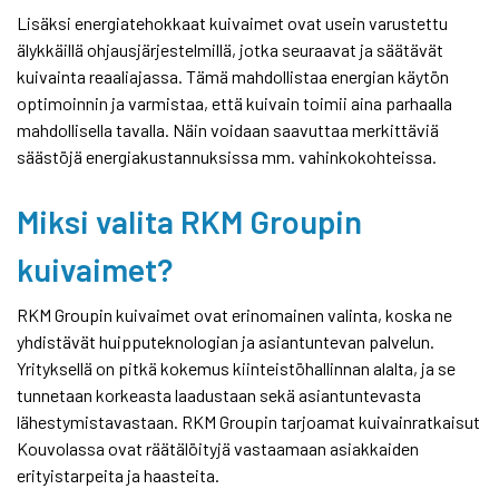
Lisäksi energiatehokkaat kuivaimet ovat usein varustettu
älykkäillä ohjausjärjestelmillä, jotka seuraavat ja säätävät
kuivainta reaaliajassa. Tämä mahdollistaa energian käytön
optimoinnin ja varmistaa, että kuivain toimii aina parhaalla
mahdollisella tavalla. Näin voidaan saavuttaa merkittäviä
säästöjä energiakustannuksissa mm. vahinkokohteissa.
Miksi valita RKM Groupin
kuivaimet?
RKM Groupin kuivaimet ovat erinomainen valinta, koska ne
yhdistävät huipputeknologian ja asiantuntevan palvelun.
Yrityksellä on pitkä kokemus kiinteistöhallinnan alalta, ja se
tunnetaan korkeasta laadustaan sekä asiantuntevasta
lähestymistavastaan. RKM Groupin tarjoamat kuivainratkaisut
Kouvolassa ovat räätälöityjä vastaamaan asiakkaiden
erityistarpeita ja haasteita.