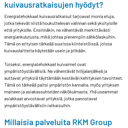
kuivausratkaisujen hyödyt?
Energiatehokkaat kuivausratkaisut tarjoavat monia etuja,
jotka tekevät niistä houkuttelevan valinnan sekä yksityisille
että yrityksille. Ensinnäkin, ne vähentävät merkittävästi
energiankulutusta, mikä johtaa pienempiin sähkölaskuihin.
Tämä on erityisen tärkeää suurissa kiinteistöissä, joissa
kuivauslaitteita käytetään usein ja pitkään.
Toiseksi, energiatehokkaat kuivaimet ovat
ympäristöystävällisiä. Ne vähentävät hiilijalanjälkeä ja
auttavat yrityksiä täyttämään kestävän kehityksen tavoitteet.
Tämä on tärkeää paitsi ympäristön kannalta, myös yrityksen
maineen ja asiakassuhteiden näkökulmasta. Yhä useammat
asiakkaat arvostavat yrityksiä, jotka panostavat
ympäristöystävällisiin ratkaisuihin.
Millaisia palveluita RKM Group