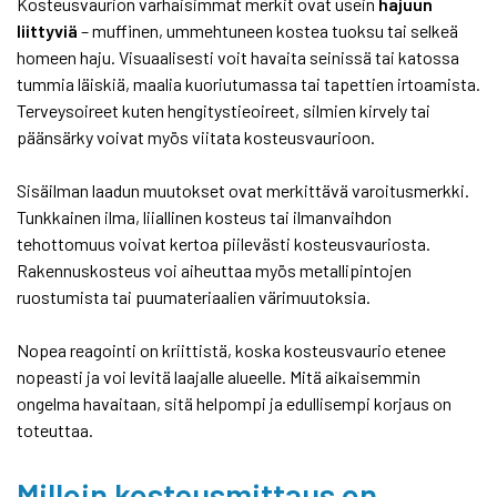
Kosteusvaurion varhaisimmat merkit ovat usein
hajuun
liittyviä
– muffinen, ummehtuneen kostea tuoksu tai selkeä
homeen haju. Visuaalisesti voit havaita seinissä tai katossa
tummia läiskiä, maalia kuoriutumassa tai tapettien irtoamista.
Terveysoireet kuten hengitystieoireet, silmien kirvely tai
päänsärky voivat myös viitata kosteusvaurioon.
Sisäilman laadun muutokset ovat merkittävä varoitusmerkki.
Tunkkainen ilma, liiallinen kosteus tai ilmanvaihdon
tehottomuus voivat kertoa piilevästi kosteusvauriosta.
Rakennuskosteus voi aiheuttaa myös metallipintojen
ruostumista tai puumateriaalien värimuutoksia.
Nopea reagointi on kriittistä, koska kosteusvaurio etenee
nopeasti ja voi levitä laajalle alueelle. Mitä aikaisemmin
ongelma havaitaan, sitä helpompi ja edullisempi korjaus on
toteuttaa.
Milloin kosteusmittaus on