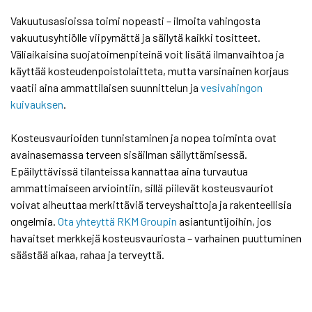
Vakuutusasioissa toimi nopeasti – ilmoita vahingosta
vakuutusyhtiölle viipymättä ja säilytä kaikki tositteet.
Väliaikaisina suojatoimenpiteinä voit lisätä ilmanvaihtoa ja
käyttää kosteudenpoistolaitteta, mutta varsinainen korjaus
vaatii aina ammattilaisen suunnittelun ja
vesivahingon
kuivauksen
.
Kosteusvaurioiden tunnistaminen ja nopea toiminta ovat
avainasemassa terveen sisäilman säilyttämisessä.
Epäilyttävissä tilanteissa kannattaa aina turvautua
ammattimaiseen arviointiin, sillä piilevät kosteusvauriot
voivat aiheuttaa merkittäviä terveyshaittoja ja rakenteellisia
ongelmia.
Ota yhteyttä RKM Groupin
asiantuntijoihin, jos
havaitset merkkejä kosteusvauriosta – varhainen puuttuminen
säästää aikaa, rahaa ja terveyttä.