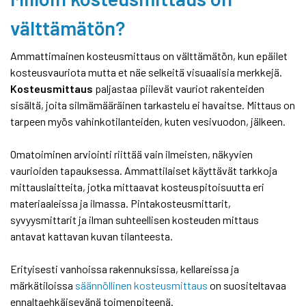
välttämätön?
Ammattimainen kosteusmittaus on välttämätön, kun epäilet
kosteusvauriota mutta et näe selkeitä visuaalisia merkkejä.
Kosteusmittaus
paljastaa piilevät vauriot rakenteiden
sisältä, joita silmämääräinen tarkastelu ei havaitse. Mittaus on
tarpeen myös vahinkotilanteiden, kuten vesivuodon, jälkeen.
Omatoiminen arviointi riittää vain ilmeisten, näkyvien
vaurioiden tapauksessa. Ammattilaiset käyttävät tarkkoja
mittauslaitteita, jotka mittaavat kosteuspitoisuutta eri
materiaaleissa ja ilmassa. Pintakosteusmittarit,
syvyysmittarit ja ilman suhteellisen kosteuden mittaus
antavat kattavan kuvan tilanteesta.
Erityisesti vanhoissa rakennuksissa, kellareissa ja
märkätiloissa
säännöllinen kosteusmittaus
on suositeltavaa
ennaltaehkäisevänä toimenpiteenä.