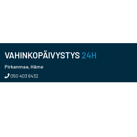
VAHINKOPÄIVYSTYS
24H
Pirkanmaa, Häme
050 403 6432
Pääkaupunkiseutu, Uusimaa
050 366 5215
Kaakkois-Suomi
040 456 0216
Päijät-Häme
040 0418907