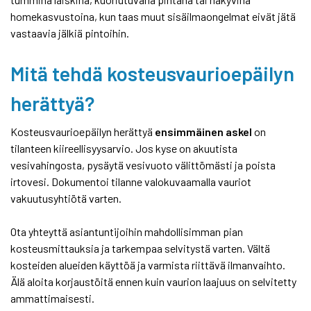
homekasvustoina, kun taas muut sisäilmaongelmat eivät jätä
vastaavia jälkiä pintoihin.
Mitä tehdä kosteusvaurioepäilyn
herättyä?
Kosteusvaurioepäilyn herättyä
ensimmäinen askel
on
tilanteen kiireellisyysarvio. Jos kyse on akuutista
vesivahingosta, pysäytä vesivuoto välittömästi ja poista
irtovesi. Dokumentoi tilanne valokuvaamalla vauriot
vakuutusyhtiötä varten.
Ota yhteyttä asiantuntijoihin mahdollisimman pian
kosteusmittauksia ja tarkempaa selvitystä varten. Vältä
kosteiden alueiden käyttöä ja varmista riittävä ilmanvaihto.
Älä aloita korjaustöitä ennen kuin vaurion laajuus on selvitetty
ammattimaisesti.