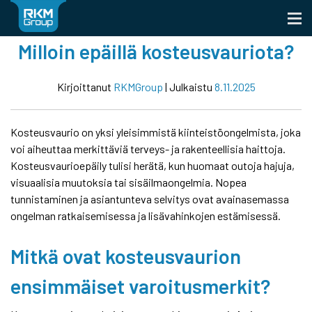
Skip
to
content
Milloin epäillä kosteusvauriota?
Kirjoittanut
RKMGroup
|
Julkaistu
8.11.2025
Kosteusvaurio on yksi yleisimmistä kiinteistöongelmista, joka
voi aiheuttaa merkittäviä terveys- ja rakenteellisia haittoja.
Kosteusvaurioepäily tulisi herätä, kun huomaat outoja hajuja,
visuaalisia muutoksia tai sisäilmaongelmia. Nopea
tunnistaminen ja asiantunteva selvitys ovat avainasemassa
ongelman ratkaisemisessa ja lisävahinkojen estämisessä.
Mitkä ovat kosteusvaurion
ensimmäiset varoitusmerkit?