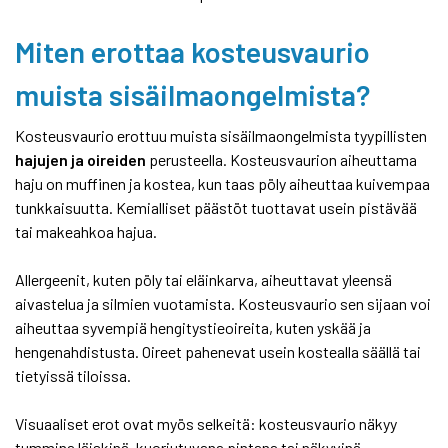
Miten erottaa kosteusvaurio
muista sisäilmaongelmista?
Kosteusvaurio erottuu muista sisäilmaongelmista tyypillisten
hajujen ja oireiden
perusteella. Kosteusvaurion aiheuttama
haju on muffinen ja kostea, kun taas pöly aiheuttaa kuivempaa
tunkkaisuutta. Kemialliset päästöt tuottavat usein pistävää
tai makeahkoa hajua.
Allergeenit, kuten pöly tai eläinkarva, aiheuttavat yleensä
aivastelua ja silmien vuotamista. Kosteusvaurio sen sijaan voi
aiheuttaa syvempiä hengitystieoireita, kuten yskää ja
hengenahdistusta. Oireet pahenevat usein kostealla säällä tai
tietyissä tiloissa.
Visuaaliset erot ovat myös selkeitä: kosteusvaurio näkyy
tummina läiskinä, kuoriutuvana pintana tai näkyvinä