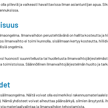
lla piileviä ja vaikeasti havaittavissa ilman asiantuntijan apua. Sik
kennuksissa.
lisuus
ilmaongelma. Ilmanvaihdon perustehtävänä on hallita kosteutta ja hi
Jos ilmanvaihto ei toimi kunnolla, sisäilmaan kertyy kosteutta, hiili
lisiä ongelmia.
si huonosti suunnitellusta tai huolletusta ilmanvaihtojärjestelmästä
a ja toimistoissa. Säännöllinen ilmanvaihtojärjestelmän huolto ja t
det
säilmaongelma. Näitä voivat olla esimerkiksi rakennusmateriaaleis
 Nämä yhdisteet voivat aiheuttaa päänsärkyä, silmien ärsytystä, iho
sta materiaalivalintaa ja ilmanvaihdon tehostamista.