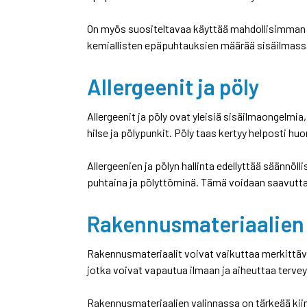
On myös suositeltavaa käyttää mahdollisimman vä
kemiallisten epäpuhtauksien määrää sisäilmass
Allergeenit ja pöly
Allergeenit ja pöly ovat yleisiä sisäilmaongelmia,
hilse ja pölypunkit. Pöly taas kertyy helposti huo
Allergeenien ja pölyn hallinta edellyttää säännöl
puhtaina ja pölyttöminä. Tämä voidaan saavutta
Rakennusmateriaalien 
Rakennusmateriaalit voivat vaikuttaa merkittäväs
jotka voivat vapautua ilmaan ja aiheuttaa tervey
Rakennusmateriaalien valinnassa on tärkeää kiin