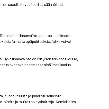
si on suositeltavaa teettää säännöllisiä
ilidioksidia. Ilmanvaihto poistaa sisäilmasta
dioksidia ja muita epäpuhtauksia, jotka voivat
. Hyvä ilmanvaihto on erityisen tärkeää tiloissa,
arkastus ovat avainasemassa sisäilman laadun
ta, huonekaluista ja puhdistusaineista
-oireita ja muita terveyshaittoja. Kemiallisten