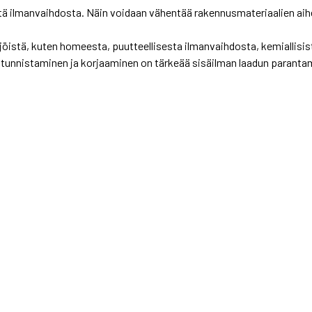
västä ilmanvaihdosta. Näin voidaan vähentää rakennusmateriaalien a
jöistä, kuten homeesta, puutteellisesta ilmanvaihdosta, kemiallisis
tunnistaminen ja korjaaminen on tärkeää sisäilman laadun paranta