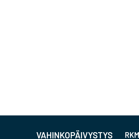
VAHINKOPÄIVYSTYS
RKM