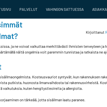
TUSIVU
PALVELUT
VAHINGON SATTUESSA
ASIAKK
isimmät
Kirjoittanut
R
lmat?
issa, ja ne voivat vaikuttaa merkittävästi ihmisten terveyteen ja h
ärtämällä näitä ongelmia voit paremmin tunnistaa ja ratkaista ne aj
t
sisäilmaongelmista. Kosteusvauriot syntyvät, kun rakennuksen rake
ista putkista, huonosta ilmanvaihdosta tai rakennusvirheistä. Kos
ä vaikutuksia, kuten hengitystieoireita ja allergioita.
orjaaminen on tärkeää, jotta sisäilman laatu paranee.