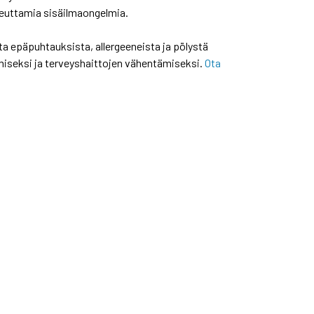
iheuttamia sisäilmaongelmia.
ta epäpuhtauksista, allergeeneista ja pölystä
miseksi ja terveyshaittojen vähentämiseksi.
Ota