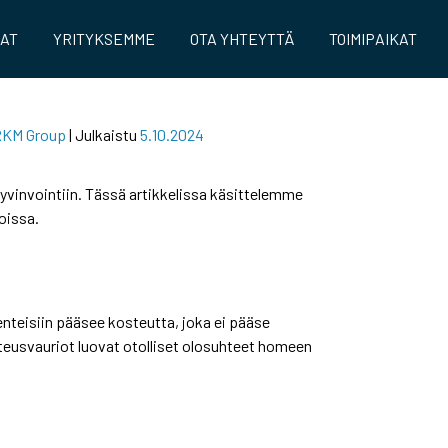
AAT
YRITYKSEMME
OTA YHTEYTTÄ
TOIMIPAIKAT
KM Group
|
Julkaistu
5.10.2024
yvinvointiin. Tässä artikkelissa käsittelemme
oissa.
nteisiin pääsee kosteutta, joka ei pääse
teusvauriot luovat otolliset olosuhteet homeen