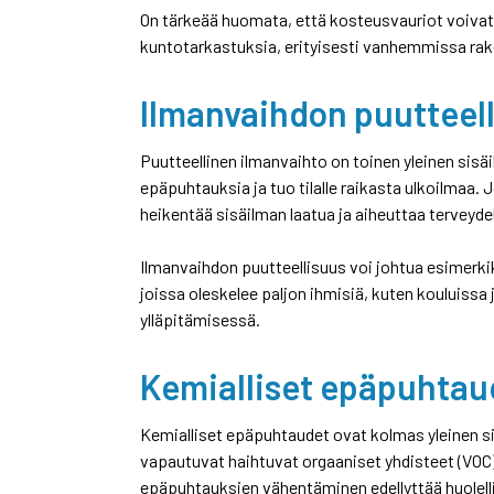
On tärkeää huomata, että kosteusvauriot voivat o
kuntotarkastuksia, erityisesti vanhemmissa ra
Ilmanvaihdon puutteel
Puutteellinen ilmanvaihto on toinen yleinen sisä
epäpuhtauksia ja tuo tilalle raikasta ulkoilmaa. 
heikentää sisäilman laatua ja aiheuttaa terveydel
Ilmanvaihdon puutteellisuus voi johtua esimerkik
joissa oleskelee paljon ihmisiä, kuten kouluiss
ylläpitämisessä.
Kemialliset epäpuhtau
Kemialliset epäpuhtaudet ovat kolmas yleinen si
vapautuvat haihtuvat orgaaniset yhdisteet (VOC).
epäpuhtauksien vähentäminen edellyttää huolelli