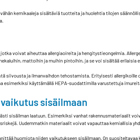
hän kemikaaleja sisältäviä tuotteita ja huolehtia tilojen säännöll
a.
 jotka voivat aiheuttaa allergiaoireita ja hengitystieongelmia. Allerge
nekaluihin, mattoihin ja muihin pintoihin, ja se voi sisältää erilaisi
listä siivousta ja ilmanvaihdon tehostamista. Erityisesti allergikoill
a esimerkiksi käyttämällä HEPA-suodattimilla varustettuja imureita
vaikutus sisäilmaan
ti sisäilman laatuun. Esimerkiksi vanhat rakennusmateriaalit voivat 
sriskejä. Uudemmatkin materiaalit voivat vapauttaa kemiallisia yhdi
nittää huomiota niiden vaikutukseen sisäilmaan. On suositeltavaa k