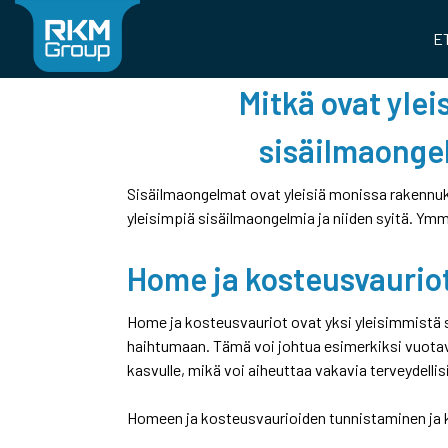
Skip
to
E
content
Mitkä ovat yle
sisäilmaonge
Sisäilmaongelmat ovat yleisiä monissa rakennuks
yleisimpiä sisäilmaongelmia ja niiden syitä. Ymm
Home ja kosteusvaurio
Home ja kosteusvauriot ovat yksi yleisimmistä 
haihtumaan. Tämä voi johtua esimerkiksi vuotav
kasvulle, mikä voi aiheuttaa vakavia terveydellisi
Homeen ja kosteusvaurioiden tunnistaminen ja k