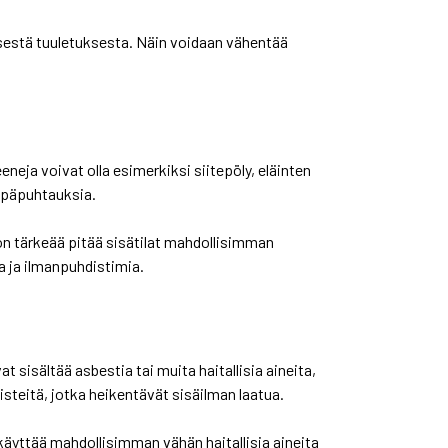
isestä tuuletuksesta. Näin voidaan vähentää
eneja voivat olla esimerkiksi siitepöly, eläinten
a epäpuhtauksia.
e on tärkeää pitää sisätilat mahdollisimman
 ja ilmanpuhdistimia.
sisältää asbestia tai muita haitallisia aineita,
steitä, jotka heikentävät sisäilman laatua.
äyttää mahdollisimman vähän haitallisia aineita